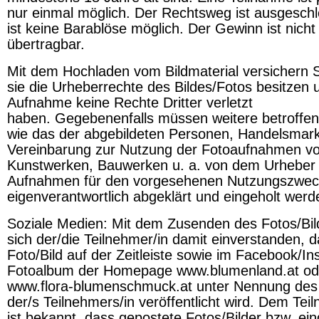
nur einmal möglich. Der Rechtsweg ist ausgesch
ist keine Barablöse möglich. Der Gewinn ist nicht 
übertragbar.
Mit dem Hochladen vom Bildmaterial versichern S
sie die Urheberrechte des Bildes/Fotos besitzen 
Aufnahme keine Rechte Dritter verletzt
haben. Gegebenenfalls müssen weitere betroffe
wie das der abgebildeten Personen, Handelsmar
Vereinbarung zur Nutzung der Fotoaufnahmen v
Kunstwerken, Bauwerken u. a. von dem Urheber
Aufnahmen für den vorgesehenen Nutzungszwec
eigenverantwortlich abgeklärt und eingeholt werd
Soziale Medien: Mit dem Zusenden des Fotos/Bild
sich der/die Teilnehmer/in damit einverstanden, 
Foto/Bild auf der Zeitleiste sowie im Facebook/I
Fotoalbum der Homepage www.blumenland.at od
www.flora-blumenschmuck.at unter Nennung de
der/s Teilnehmers/in veröffentlicht wird. Dem Tei
ist bekannt, dass gepostete Fotos/Bilder bzw. ein