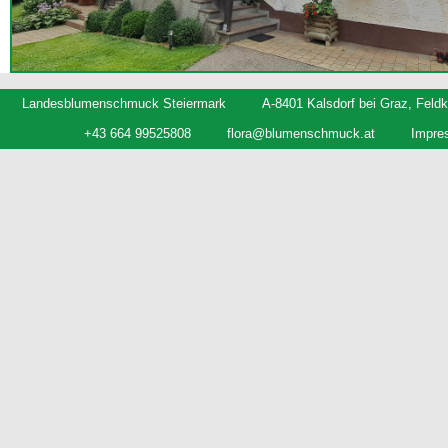
Landesblumenschmuck Steiermark
A-8401 Kalsdorf bei Graz, Feldk
+43 664 99525808
flora@blumenschmuck.at
Impre